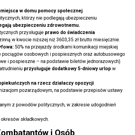
u miejsca w domu pomocy społecznej
.
tycznych, którzy nie podlegają ubezpieczeniu
dlegają ubezpieczeniu zdrowotnemu.
tycznych przysługuje
prawo do świadczenia
odzinną w kwocie niższej niż
3603,35
zł brutto miesięcznie.
yfowa:
50% na przejazdy środkami komunikacji miejskiej
asie pociągów osobowych i pospiesznych oraz autobusowego
owe i pospieszne – na podstawie biletów jednorazowych).
atrudnieniu
przysługuje dodatkowy 5-dniowy urlop
w
piekuńczych na rzecz działaczy opozycji
ganizacjom pozarządowym, na podstawie przepisów ustawy
anym z powodów politycznych, w zakresie udogodnień
do okresów składkowych.
 Kombatantów i Osób