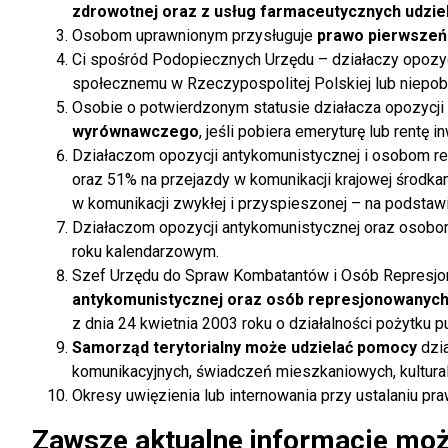
zdrowotnej oraz z usług farmaceutycznych udzie
Osobom uprawnionym przysługuje
prawo pierwszeńs
Ci spośród Podopiecznych Urzędu – działaczy opozyc
społecznemu w Rzeczypospolitej Polskiej lub niepobi
Osobie o potwierdzonym statusie działacza opozycji
wyrównawczego
, jeśli pobiera emeryturę lub rentę 
Działaczom opozycji antykomunistycznej i osobom 
oraz 51% na przejazdy w komunikacji krajowej środk
w komunikacji zwykłej i przyspieszonej – na podstaw
Działaczom opozycji antykomunistycznej oraz osob
roku kalendarzowym.
Szef Urzędu do Spraw Kombatantów i Osób Repres
antykomunistycznej oraz osób represjonowanych
z dnia 24 kwietnia 2003 roku o działalności pożytku pu
Samorząd terytorialny może udzielać pomocy
dzia
komunikacyjnych, świadczeń mieszkaniowych, kultura
Okresy uwięzienia lub internowania przy ustalaniu p
Zawsze aktualne informacje moż