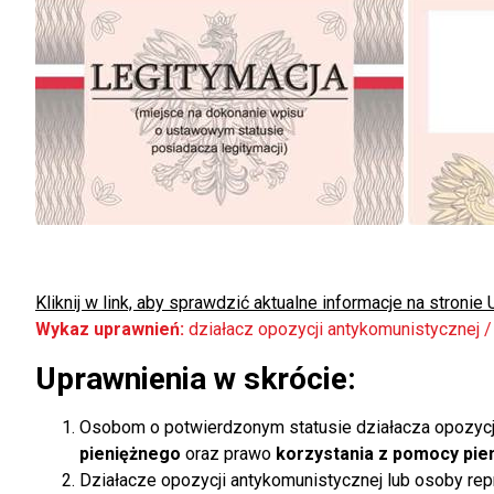
Kliknij w link, aby sprawdzić aktualne informacje na stronie 
Wykaz uprawnień:
działacz opozycji antykomunistycznej 
Uprawnienia w skrócie:
Osobom o potwierdzonym statusie działacza opozycj
pieniężnego
oraz prawo
korzystania z pomocy pie
Działacze opozycji antykomunistycznej lub osoby r