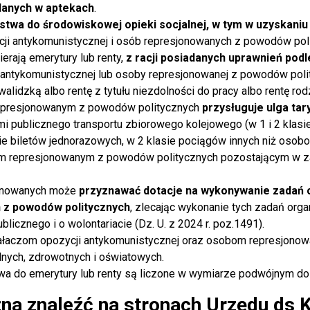
lanych w aptekach
.
twa do środowiskowej opieki socjalnej, w tym w uzyskani
ji antykomunistycznej i osób represjonowanych z powodów poli
erają emerytury lub renty,
z racji posiadanych uprawnień po
 antykomunistycznej lub osoby represjonowanej z powodów poli
inwalidzką albo rentę z tytułu niezdolności do pracy albo rentę r
represjonowanym z powodów politycznych
przysługuje ulga tar
ami publicznego transportu zbiorowego kolejowego (w 1 i 2 kl
ie biletów jednorazowych, w 2 klasie pociągów innych niż osob
om represjonowanym z powodów politycznych pozostającym w z
jonowanych może
przyznawać dotacje na wykonywanie zadań o
 z powodów politycznych
, zlecając wykonanie tych zadań or
blicznego i o wolontariacie (Dz. U. z 2024 r. poz.1491).
łaczom opozycji antykomunistycznej oraz osobom represjonow
lnych, zdrowotnych i oświatowych.
rawa do emerytury lub renty są liczone w wymiarze podwójnym 
na znaleźć na stronach Urzędu ds